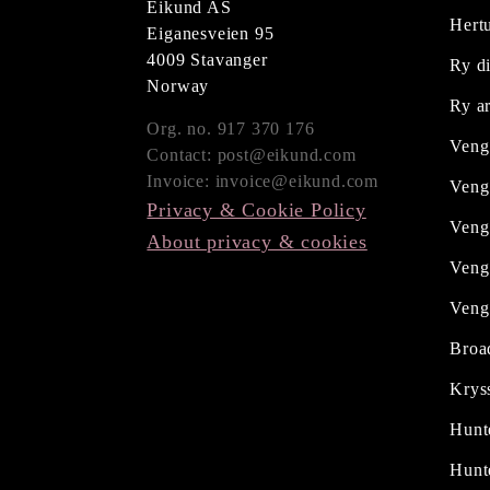
Eikund AS
Hertu
Eiganesveien 95
4009 Stavanger
Ry di
Norway
Ry a
Org. no. 917 370 176
Veng
Contact: post@eikund.com
Invoice: invoice@eikund.com
Veng
Privacy & Cookie Policy
Veng
About privacy & cookies
Veng 
Veng
Broa
Kryss
Hunte
Hunte