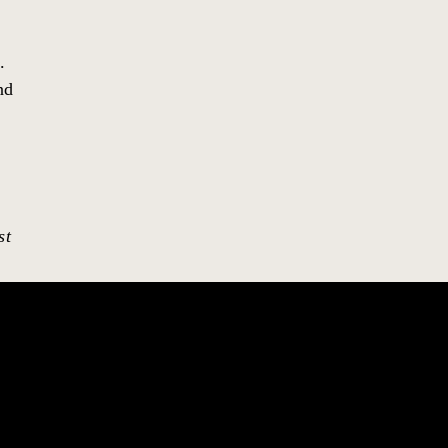
.
nd
st
FOLLOW US ON