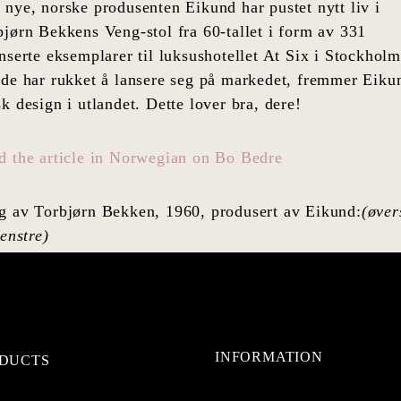
 nye, norske produsenten Eikund har pustet nytt liv i
bjørn Bekkens Veng-stol fra 60-tallet i form av 331
nserte eksemplarer til luksushotellet At Six i Stockholm
 de har rukket å lansere seg på markedet, fremmer Eiku
k design i utlandet. Dette lover bra, dere!
d the article in Norwegian on Bo Bedre
g av Torbjørn Bekken, 1960, produsert av Eikund:
(øver
venstre)
INFORMATION
DUCTS