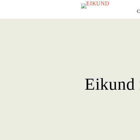
C
Eikund 