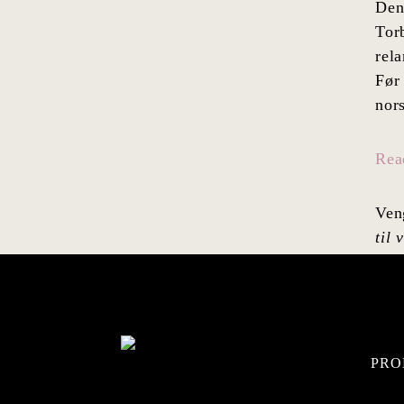
Den
Tor
rela
Før
nors
Rea
Ven
til 
PRO